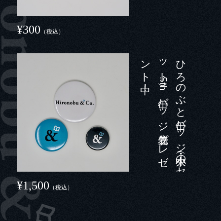
¥300
（税込）
中！
ひ
ろ
の
ぶ
と
缶バ
ッ
ジ
（大・中・小の
セ
ッ
ト
）5
t
h
缶バ
ッ
ジ
先着プ
レ
ゼ
ン
ト
¥1,500
（税込）