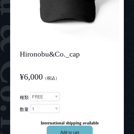
Hironobu&Co._cap
¥6,000
（税込）
種類
数量
International shipping available
Add to cart