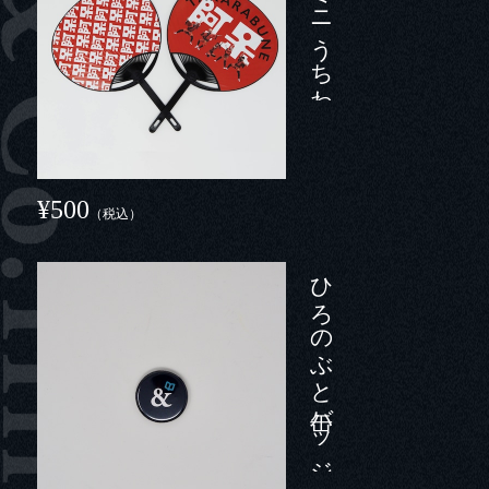
踊る阿呆のミニうちわ
¥500
（税込）
ひろのぶと缶バッジ（小）