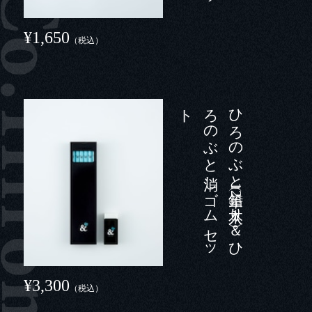
¥1,650
（税込）
ト
ひ
ろ
の
ぶ
と
鉛筆（1
2
本入り
）＆
ひ
ろ
の
ぶ
と
消し
ゴ
ム
セ
ッ
¥3,300
（税込）