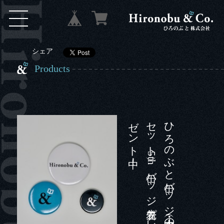
シェア
Products
中！
ひ
ろ
の
ぶ
と
缶バ
ッ
ジ
（大・中・小の
セ
ッ
ト
）5
t
h
缶バ
ッ
ジ
先着プ
レ
ゼ
ン
ト