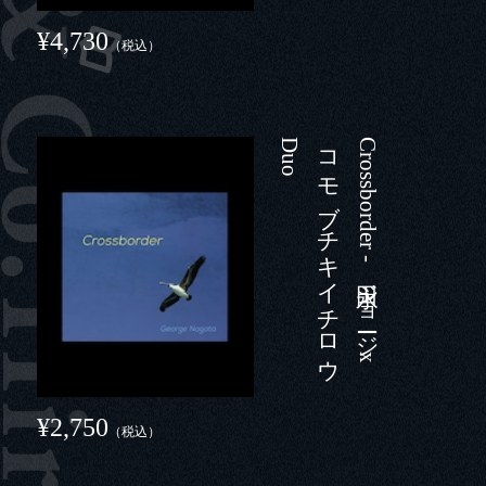
¥4,730
（税込）
o
C
r
o
s
s
b
o
r
d
e
r
-
永田ジ
ョ
ージ
x
コ
モ
ブ
チ
キ
イ
チ
ロ
ウ
D
u
¥2,750
（税込）