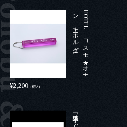
ー
H
O
T
E
L
コ
ス
モ
★
オ
ナ
ン
キ
ーホ
ル
ダ
¥2,200
（税込）
「談笑」 手ぬぐい