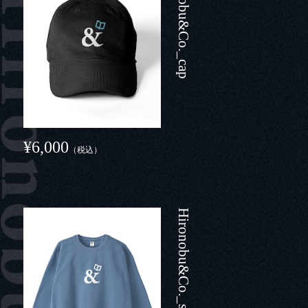
Hironobu&Co._cap
¥6,000
（税込）
Hironobu&Co._sweat