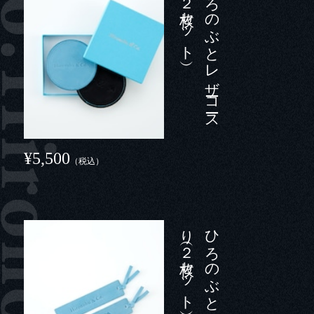
）
ひ
ろ
の
ぶ
と
レ
ザ
ーコ
ース
タ
ー（２
枚セ
ッ
ト
¥5,500
（税込）
）
ひ
ろ
の
ぶ
と
レ
ザ
ーし
お
り
（２
枚セ
ッ
ト