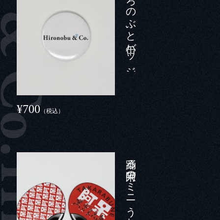
ひろのぶと缶バッジ（大）
¥700
（税込）
踊る阿呆のミニうちわ