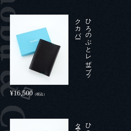
ー
ひ
ろ
の
ぶ
と
レ
ザ
ーブ
ッ
ク
カ
バ
¥16,500
（税込）