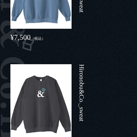
¥7,500
（税込）
Hironobu&Co._sweat