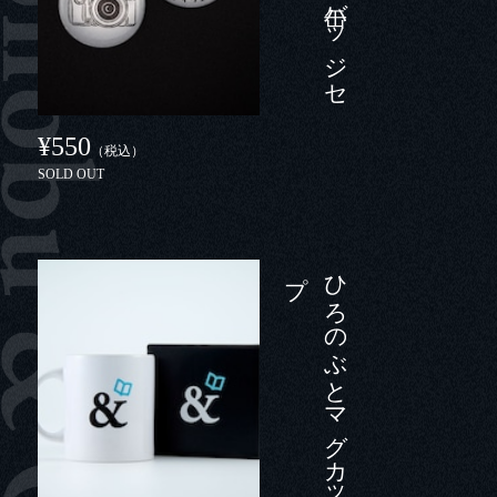
¥550
（税込）
SOLD OUT
プ
ひ
ろ
の
ぶ
と
マ
グ
カ
ッ