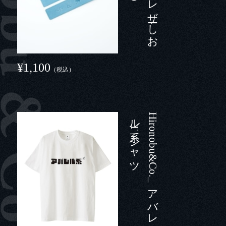
¥1,100
（税込）
ツ
H
i
r
o
n
o
b
u
&
C
o
.
_
ア
バ
レ
ル
系T
シ
ャ