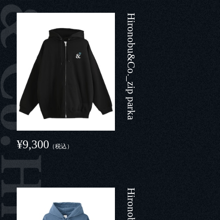
Hironobu&Co._zip parka
¥9,300
（税込）