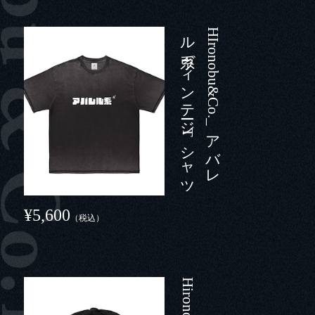
ツ
H
I
r
o
n
o
b
u
&
C
o
.
_
ア
バ
レ
ル
系ヴ
ィ
ン
テ
ージ
T
シ
ャ
¥5,600
（税込）