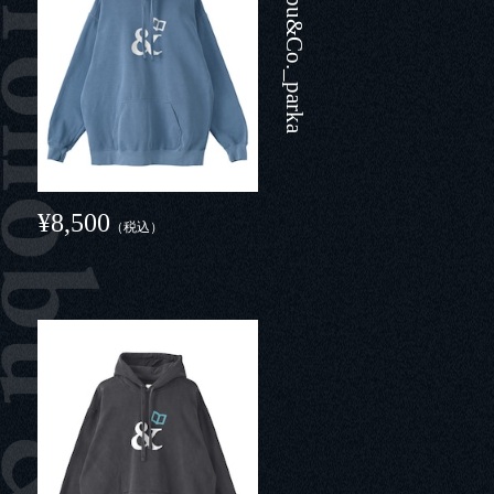
Hironobu&Co._parka
¥8,500
（税込）