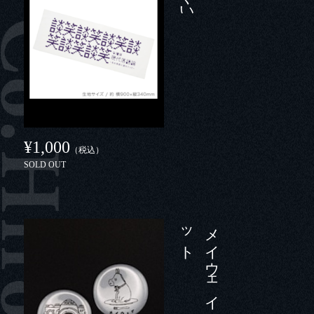
¥1,000
（税込）
SOLD OUT
ト
メ
イ
ウ
ェ
イ
缶バ
ッ
ジ
セ
ッ