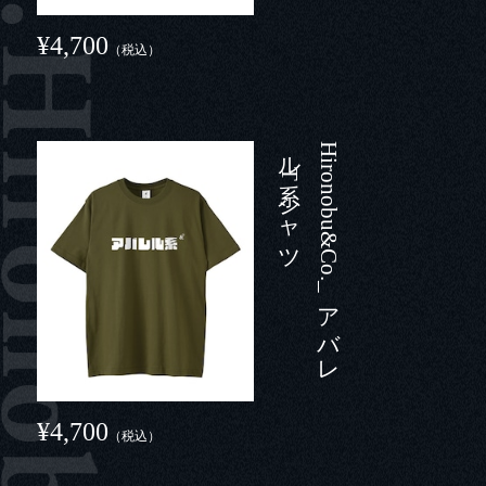
¥4,700
（税込）
ツ
H
i
r
o
n
o
b
u
&
C
o
.
_
ア
バ
レ
ル
系T
シ
ャ
¥4,700
（税込）