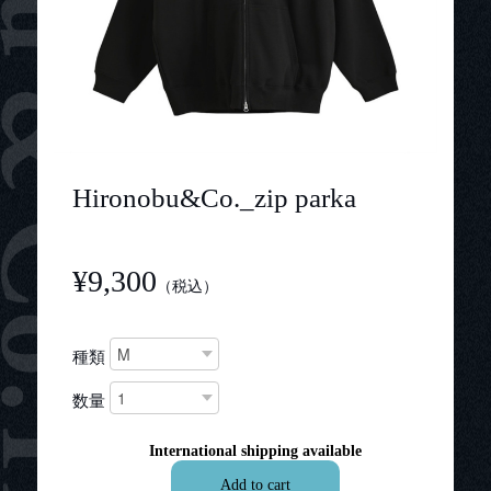
Hironobu&Co._zip parka
¥9,300
（税込）
種類
数量
International shipping available
Add to cart