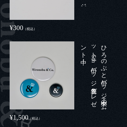
¥300
（税込）
中！
ひ
ろ
の
ぶ
と
缶バ
ッ
ジ
（大・中・小の
セ
ッ
ト
）5
t
h
缶バ
ッ
ジ
先着プ
レ
ゼ
ン
ト
¥1,500
（税込）