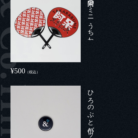
踊る阿呆のミニうちわ
¥500
（税込）
ひろのぶと缶バッジ（小）