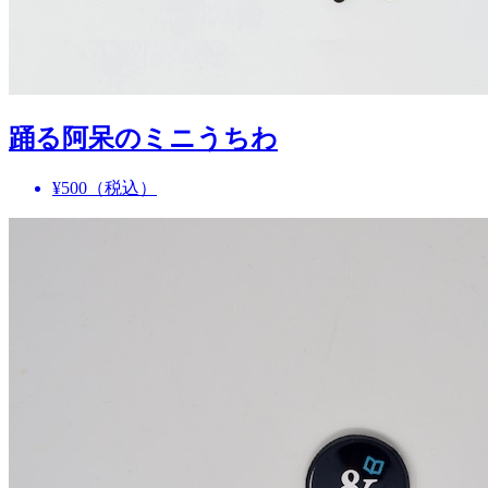
踊る阿呆のミニうちわ
¥500
（税込）